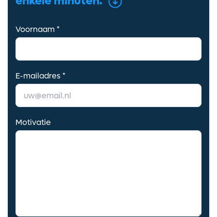
enkele minuten.
Voornaam *
E-mailadres *
Motivatie
Ontvang vacatures direct in
je mailbox