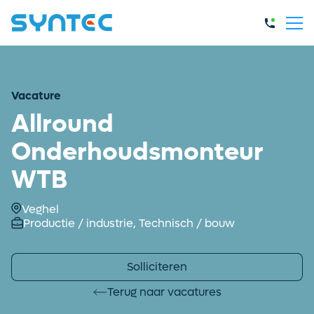
Vacature
Allround
Onderhoudsmonteur
WTB
Veghel
Productie / industrie,
Technisch / bouw
Solliciteren
Terug naar vacatures