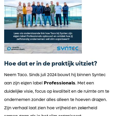
Hoe dat er in de praktijk uitziet?
Ontvang vacatures direct in
je mailbox
Neem Taco. Sinds juli 2024 bouwt hij binnen Syntec
aan zijn eigen label 𝗣𝗿𝗼𝗳𝗲𝘀𝘀𝗶𝗼𝗻𝗮𝗹𝘀. Met een
duidelijke visie, focus op kwaliteit en de ruimte om te
ondernemen zonder alles alleen te hoeven dragen.
Alerts ontvangen
Zijn verhaal laat zien hoe vrijheid en zekerheid