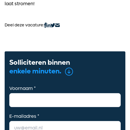
laat stromen!
je mailbox
Deel deze vacature:
Alerts ontvangen
Solliciteren binnen
enkele minuten.
Voornaam *
E-mailadres *