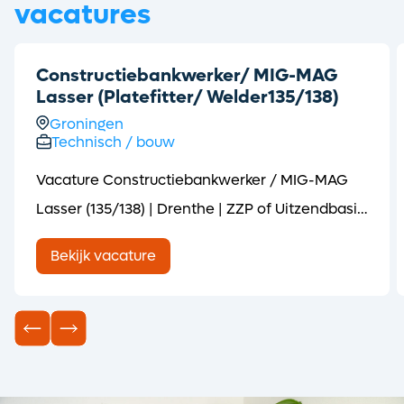
vacatures
Constructiebankwerker/ MIG-MAG
Lasser (Platefitter/ Welder135/138)
Groningen
Technisch / bouw
Vacature Constructiebankwerker / MIG-MAG
Lasser (135/138) | Drenthe | ZZP of Uitzendbasis
(short English version below! ⬇️) Voor een
Bekijk vacature
opdrachtgever in Drenthe is Syntec
Personeelsdiensten op zoek naar een
Constructiebankwerker / MIG-MAG Lasser met
een 135/138-certificaat. Ben jij na de bouwvak
toe aan een nieuwe ...