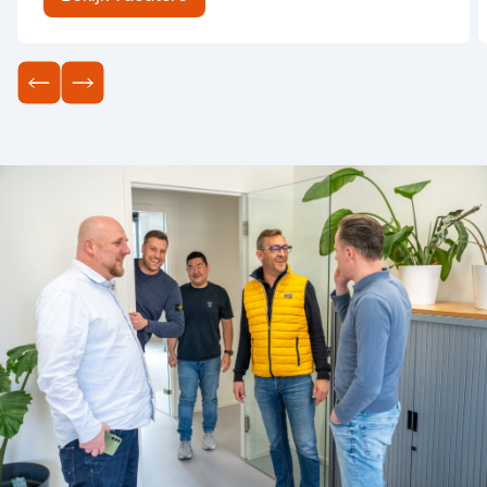
opdrachtgever in Drenthe is Syntec
Personeelsdiensten op zoek naar een
Constructiebankwerker / MIG-MAG Lasser met
een 135/138-certificaat. Ben jij na de bouwvak
toe aan een nieuwe ...