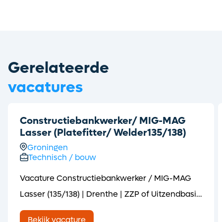
Gerelateerde
vacatures
Constructiebankwerker/ MIG-MAG
Lasser (Platefitter/ Welder135/138)
Groningen
Technisch / bouw
Vacature Constructiebankwerker / MIG-MAG
Lasser (135/138) | Drenthe | ZZP of Uitzendbasis
(short English version below! ⬇️) Voor een
Bekijk vacature