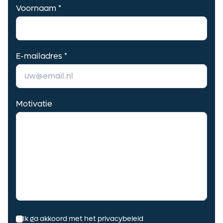
Voornaam *
Ontvang vacatures direct in
je mailbox
E-mailadres *
Motivatie
Alerts ontvangen
Ik ga akkoord met het privacybeleid