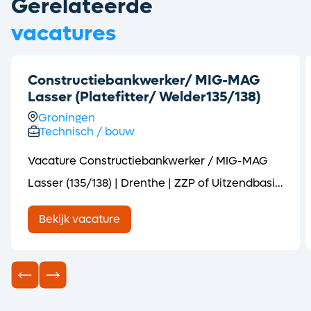
Gerelateerde
vacatures
Constructiebankwerker/ MIG-MAG
Lasser (Platefitter/ Welder135/138)
Groningen
Technisch / bouw
Vacature Constructiebankwerker / MIG-MAG
Lasser (135/138) | Drenthe | ZZP of Uitzendbasis
(short English version below! ⬇️) Voor een
Bekijk vacature
opdrachtgever in Drenthe is Syntec
Personeelsdiensten op zoek naar een
Constructiebankwerker / MIG-MAG Lasser met
een 135/138-certificaat. Ben jij na de bouwvak