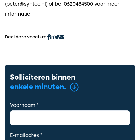
(peter@syntec.nl) of bel 0620484500 voor meer
informatie
Deel deze vacature:
Ontvang vacatures direct in
Solliciteren binnen
je mailbox
enkele minuten.
Voornaam *
Alerts ontvangen
E-mailadres *