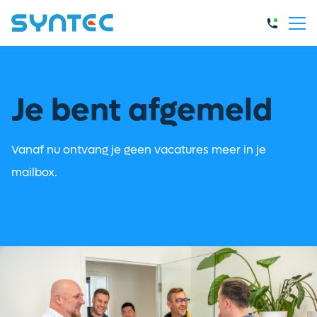
Je bent afgemeld
Vanaf nu ontvang je geen vacatures meer in je
mailbox.